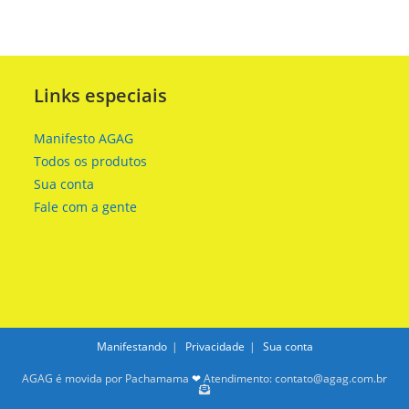
Links especiais
Manifesto AGAG
Todos os produtos
Sua conta
Fale com a gente
Manifestando
Privacidade
Sua conta
AGAG é movida por Pachamama
❤
Atendimento: contato@agag.com.br