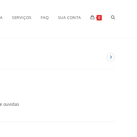
Alternar
JA
SERVIÇOS
FAQ
SUA CONTA
0
pesquisa
do
site
 e ouvidas