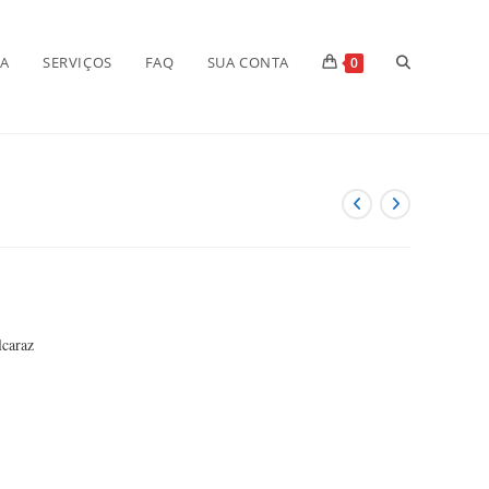
Alternar
JA
SERVIÇOS
FAQ
SUA CONTA
0
pesquisa
do
site
lcaraz